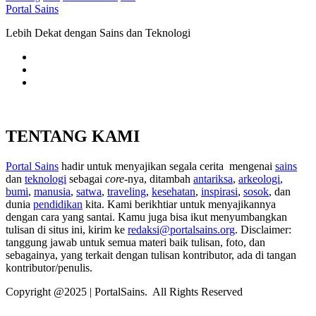
Portal Sains
Lebih Dekat dengan Sains dan Teknologi
TENTANG KAMI
Portal Sains
hadir untuk menyajikan segala cerita mengenai
sains
dan
teknologi
sebagai
core
-nya, ditambah
antariksa
,
arkeologi
,
bumi
,
manusia
,
satwa
,
traveling
,
kesehatan
,
inspirasi
,
sosok
, dan
dunia
pendidikan
kita. Kami berikhtiar untuk menyajikannya
dengan cara yang santai. Kamu juga bisa ikut menyumbangkan
tulisan di situs ini, kirim ke
redaksi@portalsains.org
. Disclaimer:
tanggung jawab untuk semua materi baik tulisan, foto, dan
sebagainya, yang terkait dengan tulisan kontributor, ada di tangan
kontributor/penulis.
Copyright @2025 | PortalSains. All Rights Reserved