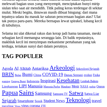
melewati bagian usus yang menyempit, menciptakan bunyi mirip
siulan teko saat air mendidih. Titik paling keras terdengar di sekitar
mulut. Meski begitu, ilmuwan masih dibuat bingung: dari mana
tepatnya udara itu masuk ke saluran pencernaan bagian atas? Ulat
tak punya paru-paru. Mereka bernapas lewat spirakel, lubang kecil
di tubuhnya.
Selama ini ulat dikenal rakus dan kerap jadi hama tanaman, meski
sebagian kecil memangsa serangga lain. Di balik reputasinya,
makhluk kecil ini menyimpan mekanisme pertahanan yang tak
terduga, teriakan sunyi dari dalam perutnya.
TAG POPULER
Arkeologi
AI
Antariksa
Agoda
Alkitab
Arkeologi/Sejarah
BRIN
Bumi
COVID-19
Danau Sentani
China
Fisika
Bulan
evolusi
Kesehatan
Inspirasi
Indonesia
gaming
Lembah Baliem
Gempa Bumi
LIPI
Manusia
Lingkungan
Mesir
Omron
Manusia Purba
Matahari
NASA
nubia
Sains
Papua
Satwa
Samsung
Satwa Liar
Samsung TV
Teknologi
Sejarah
travel
Student News
Smartphone
Sosok
virus corona
traveling
Virus
ZTE