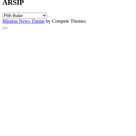
ARSIP
ARSIP
Mission News Theme
by Compete Themes.
Scroll
to
the
top