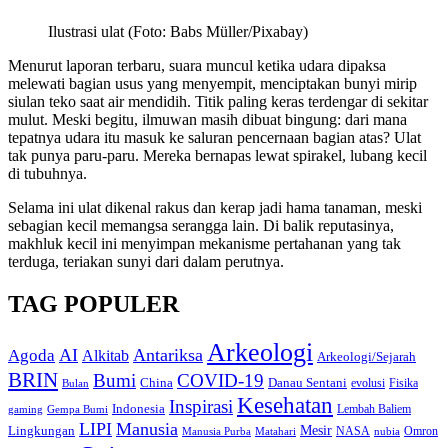
Ilustrasi ulat (Foto: Babs Müller/Pixabay)
Menurut laporan terbaru, suara muncul ketika udara dipaksa
melewati bagian usus yang menyempit, menciptakan bunyi mirip
siulan teko saat air mendidih. Titik paling keras terdengar di sekitar
mulut. Meski begitu, ilmuwan masih dibuat bingung: dari mana
tepatnya udara itu masuk ke saluran pencernaan bagian atas? Ulat
tak punya paru-paru. Mereka bernapas lewat spirakel, lubang kecil
di tubuhnya.
Selama ini ulat dikenal rakus dan kerap jadi hama tanaman, meski
sebagian kecil memangsa serangga lain. Di balik reputasinya,
makhluk kecil ini menyimpan mekanisme pertahanan yang tak
terduga, teriakan sunyi dari dalam perutnya.
TAG POPULER
Arkeologi
AI
Antariksa
Agoda
Alkitab
Arkeologi/Sejarah
BRIN
Bumi
COVID-19
Danau Sentani
China
Fisika
Bulan
evolusi
Kesehatan
Inspirasi
Indonesia
gaming
Lembah Baliem
Gempa Bumi
LIPI
Manusia
Lingkungan
Mesir
Omron
Manusia Purba
Matahari
NASA
nubia