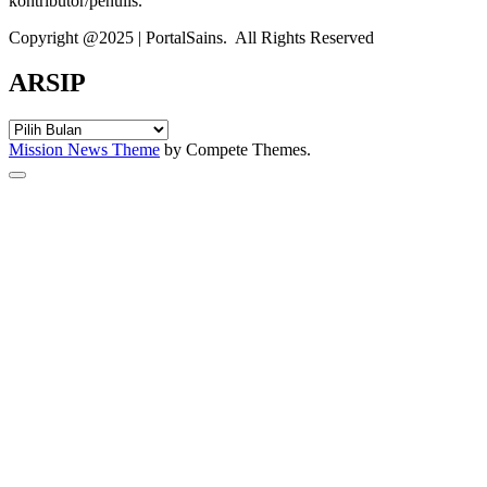
kontributor/penulis.
Copyright @2025 | PortalSains. All Rights Reserved
ARSIP
ARSIP
Mission News Theme
by Compete Themes.
Scroll
to
the
top