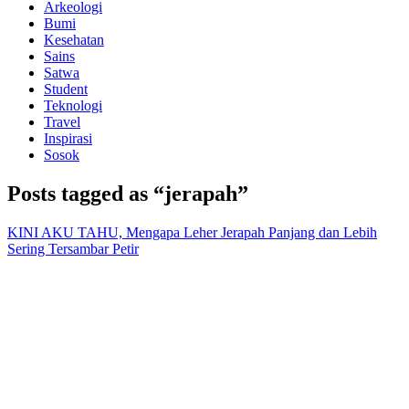
Arkeologi
Bumi
Kesehatan
Sains
Satwa
Student
Teknologi
Travel
Inspirasi
Sosok
Posts tagged as “jerapah”
KINI AKU TAHU, Mengapa Leher Jerapah Panjang dan Lebih
Sering Tersambar Petir