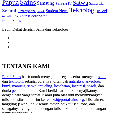
Sains
Papua
Satwa
Samsung
Satwa Liar
Samsung TV
Teknologi
Sejarah
travel
Student News
Smartphone
Sosok
virus corona
traveling
Virus
ZTE
Portal Sains
Lebih Dekat dengan Sains dan Teknologi
TENTANG KAMI
Portal Sains
hadir untuk menyajikan segala cerita mengenai
sains
dan
teknologi
sebagai
core
-nya, ditambah
antariksa
,
arkeologi
,
bumi
,
manusia
,
satwa
,
traveling
,
kesehatan
,
inspirasi
,
sosok
, dan
dunia
pendidikan
kita. Kami berikhtiar untuk menyajikannya
dengan cara yang santai. Kamu juga bisa ikut menyumbangkan
tulisan di situs ini, kirim ke
redaksi@portalsains.org
. Disclaimer:
tanggung jawab untuk semua materi baik tulisan, foto, dan
sebagainya, yang terkait dengan tulisan kontributor, ada di tangan