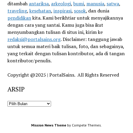
ditambah
antariksa
,
arkeologi
,
bumi
,
manusia
,
satwa
,
traveling
,
kesehatan
,
inspirasi
,
sosok
, dan dunia
pendidikan
kita. Kami berikhtiar untuk menyajikannya
dengan cara yang santai. Kamu juga bisa ikut
menyumbangkan tulisan di situs ini, kirim ke
redaksi@portalsains.org
. Disclaimer: tanggung jawab
untuk semua materi baik tulisan, foto, dan sebagainya,
yang terkait dengan tulisan kontributor, ada di tangan
kontributor/penulis.
Copyright @2025 | PortalSains. All Rights Reserved
ARSIP
ARSIP
Mission News Theme
by Compete Themes.