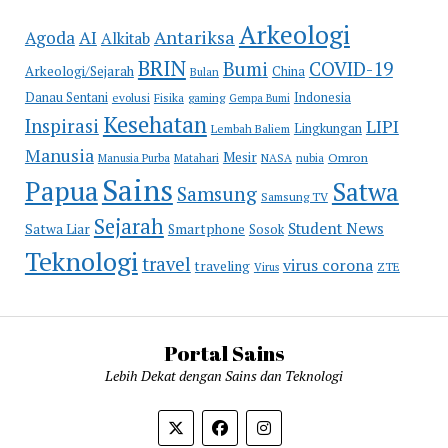
Arkeologi
Antariksa
Agoda
AI
Alkitab
BRIN
COVID-19
Bumi
Arkeologi/Sejarah
China
Bulan
Danau Sentani
Indonesia
evolusi
Fisika
gaming
Gempa Bumi
Kesehatan
Inspirasi
LIPI
Lingkungan
Lembah Baliem
Manusia
Mesir
Omron
Manusia Purba
Matahari
NASA
nubia
Sains
Papua
Satwa
Samsung
Samsung TV
Sejarah
Student News
Satwa Liar
Smartphone
Sosok
Teknologi
travel
virus corona
traveling
Virus
ZTE
Portal Sains
Lebih Dekat dengan Sains dan Teknologi