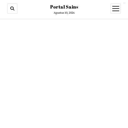
situs slot gacor
Portal Sains
open
menu
Agustus 10, 2026