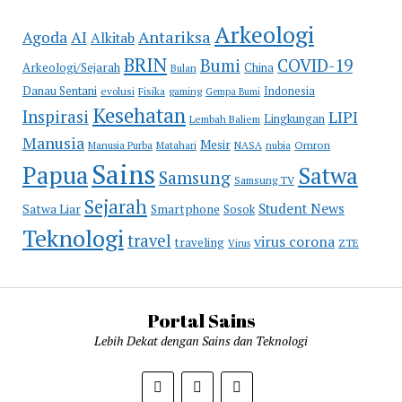
Arkeologi
Antariksa
Agoda
AI
Alkitab
BRIN
COVID-19
Bumi
Arkeologi/Sejarah
China
Bulan
Danau Sentani
Indonesia
evolusi
Fisika
gaming
Gempa Bumi
Kesehatan
Inspirasi
LIPI
Lingkungan
Lembah Baliem
Manusia
Mesir
Omron
Manusia Purba
Matahari
NASA
nubia
Sains
Papua
Satwa
Samsung
Samsung TV
Sejarah
Student News
Satwa Liar
Smartphone
Sosok
Teknologi
travel
virus corona
traveling
Virus
ZTE
Portal Sains
Lebih Dekat dengan Sains dan Teknologi