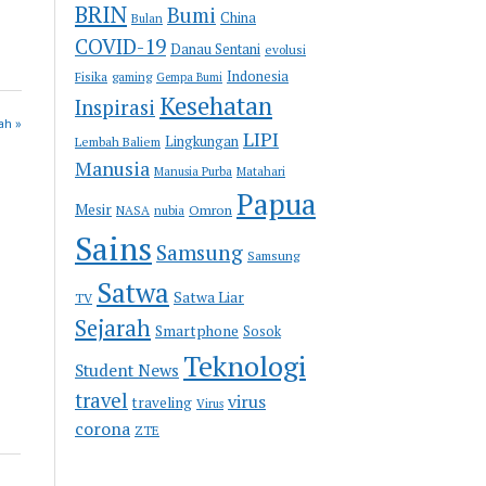
BRIN
Bumi
China
Bulan
COVID-19
Danau Sentani
evolusi
Indonesia
Fisika
gaming
Gempa Bumi
Kesehatan
Inspirasi
ah »
LIPI
Lingkungan
Lembah Baliem
Manusia
Manusia Purba
Matahari
Papua
Mesir
Omron
NASA
nubia
Sains
Samsung
Samsung
Satwa
Satwa Liar
TV
Sejarah
Smartphone
Sosok
Teknologi
Student News
travel
virus
traveling
Virus
corona
ZTE