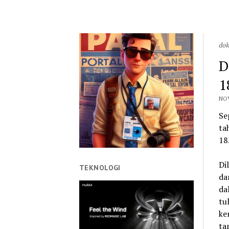
dok
D
1
NOV
Se
ta
18
Di
TEKNOLOGI
da
da
tu
ke
ta