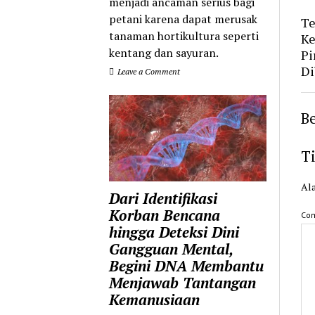
menjadi ancaman serius bagi
petani karena dapat merusak
Te
tanaman hortikultura seperti
Ke
kentang dan sayuran.
Pi
Di
Leave a Comment
Be
T
Ala
Dari Identifikasi
Korban Bencana
Co
hingga Deteksi Dini
Gangguan Mental,
Begini DNA Membantu
Menjawab Tantangan
Kemanusiaan