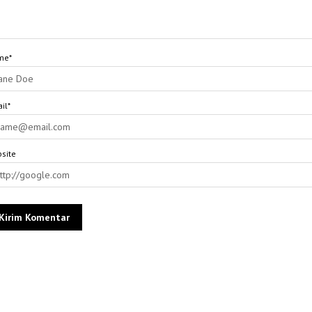
me*
il*
site