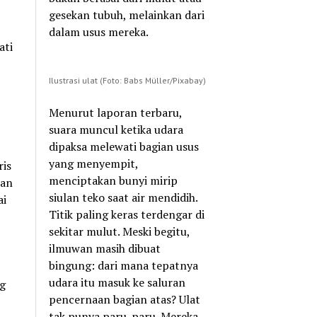
gesekan tubuh, melainkan dari
dalam usus mereka.
ati
Ilustrasi ulat (Foto: Babs Müller/Pixabay)
Menurut laporan terbaru,
suara muncul ketika udara
dipaksa melewati bagian usus
yang menyempit,
ris
menciptakan bunyi mirip
pan
siulan teko saat air mendidih.
ai
Titik paling keras terdengar di
sekitar mulut. Meski begitu,
ilmuwan masih dibuat
bingung: dari mana tepatnya
udara itu masuk ke saluran
ng
pencernaan bagian atas? Ulat
tak punya paru-paru. Mereka