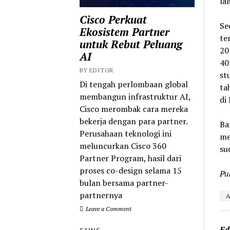
la
Cisco Perkuat
Se
Ekosistem Partner
te
untuk Rebut Peluang
20
AI
40
BY EDITOR
st
Di tengah perlombaan global
ta
membangun infrastruktur AI,
di
Cisco merombak cara mereka
bekerja dengan para partner.
Ba
Perusahaan teknologi ini
me
meluncurkan Cisco 360
su
Partner Program, hasil dari
proses co-design selama 15
Pu
bulan bersama partner-
partnernya
A
Leave a Comment
Ed