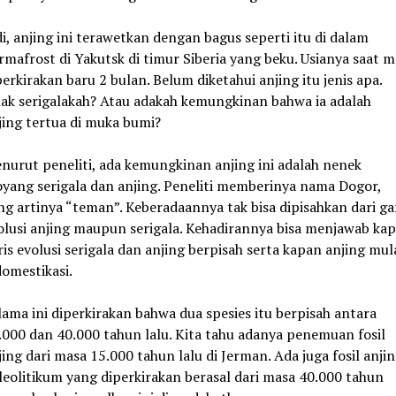
di, anjing ini terawetkan dengan bagus seperti itu di dalam
rmafrost di Yakutsk di timur Siberia yang beku. Usianya saat m
perkirakan baru 2 bulan. Belum diketahui anjing itu jenis apa.
ak serigalakah? Atau adakah kemungkinan bahwa ia adalah
jing tertua di muka bumi?
nurut peneliti, ada kemungkinan anjing ini adalah nenek
yang serigala dan anjing. Peneliti memberinya nama Dogor,
ng artinya “teman”. Keberadaannya tak bisa dipisahkan dari ga
olusi anjing maupun serigala. Kehadirannya bisa menjawab ka
ris evolusi serigala dan anjing berpisah serta kapan anjing mul
domestikasi.
lama ini diperkirakan bahwa dua spesies itu berpisah antara
.000 dan 40.000 tahun lalu. Kita tahu adanya penemuan fosil
jing dari masa 15.000 tahun lalu di Jerman. Ada juga fosil anji
leolitikum yang diperkirakan berasal dari masa 40.000 tahun