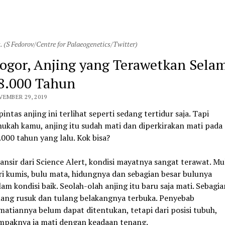
. (S Fedorov/Centre for Palaeogenetics/Twitter)
ogor, Anjing yang Terawetkan Sela
8.000 Tahun
EMBER 29, 2019
pintas anjing ini terlihat seperti sedang tertidur saja. Tapi
hukah kamu, anjing itu sudah mati dan diperkirakan mati pada
.000 tahun yang lalu. Kok bisa?
lansir dari Science Alert, kondisi mayatnya sangat terawat. Mu
ri kumis, bulu mata, hidungnya dan sebagian besar bulunya
lam kondisi baik. Seolah-olah anjing itu baru saja mati. Sebagia
lang rusuk dan tulang belakangnya terbuka. Penyebab
matiannya belum dapat ditentukan, tetapi dari posisi tubuh,
mpaknya ia mati dengan keadaan tenang.