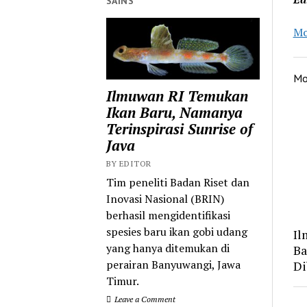
SAINS
Mo
Mo
Ilmuwan RI Temukan
Ikan Baru, Namanya
Terinspirasi Sunrise of
Java
BY EDITOR
Tim peneliti Badan Riset dan
Inovasi Nasional (BRIN)
berhasil mengidentifikasi
spesies baru ikan gobi udang
Il
yang hanya ditemukan di
Ba
perairan Banyuwangi, Jawa
Di
Timur.
Leave a Comment