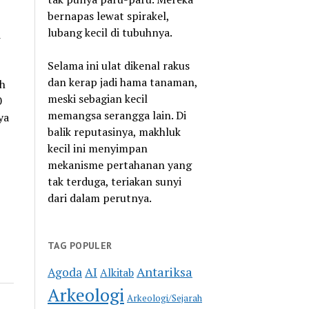
bernapas lewat spirakel,
lubang kecil di tubuhnya.
i
Selama ini ulat dikenal rakus
dan kerap jadi hama tanaman,
ah
meski sebagian kecil
0
memangsa serangga lain. Di
ya
balik reputasinya, makhluk
kecil ini menyimpan
mekanisme pertahanan yang
tak terduga, teriakan sunyi
dari dalam perutnya.
TAG POPULER
Antariksa
Agoda
AI
Alkitab
Arkeologi
Arkeologi/Sejarah