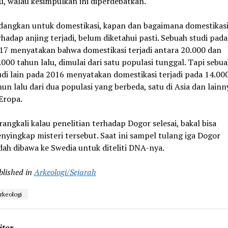
lu, walau kesimpulkan ini diperdebatkan.
dangkan untuk domestikasi, kapan dan bagaimana domestikas
rhadap anjing terjadi, belum diketahui pasti. Sebuah studi pada
17 menyatakan bahwa domestikasi terjadi antara 20.000 dan
.000 tahun lalu, dimulai dari satu populasi tunggal. Tapi sebu
udi lain pada 2016 menyatakan domestikasi terjadi pada 14.00
hun lalu dari dua populasi yang berbeda, satu di Asia dan lainn
 Eropa.
rangkali kalau penelitian terhadap Dogor selesai, bakal bisa
nyingkap misteri tersebut. Saat ini sampel tulang iga Dogor
dah dibawa ke Swedia untuk diteliti DNA-nya.
blished in
Arkeologi/Sejarah
rkeologi
itor