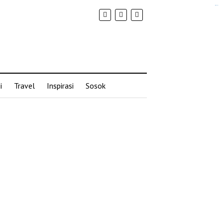
situs slot gacor
i
Travel
Inspirasi
Sosok