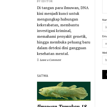
BY EDITOR
Di tangan para ilmuwan, DNA
kini menjadi kunci untuk
mengungkap hubungan
Na
kekerabatan, membantu
investigasi kriminal,
memahami penyakit genetik,
Ema
hingga membuka peluang baru
dalam deteksi dini gangguan
kesehatan mental.
Web
Leave a Comment
SATWA
Ilmuwan Temukan 18