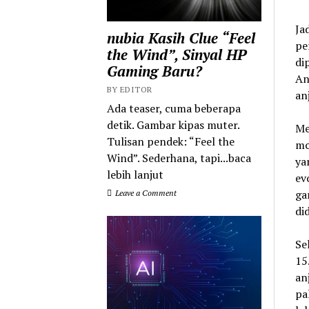
Ja
nubia Kasih Clue “Feel
pe
the Wind”, Sinyal HP
di
Gaming Baru?
An
BY EDITOR
an
Ada teaser, cuma beberapa
detik. Gambar kipas muter.
Me
Tulisan pendek: “Feel the
mo
Wind”. Sederhana, tapi...baca
ya
lebih lanjut
ev
ga
Leave a Comment
di
Se
15
an
pa