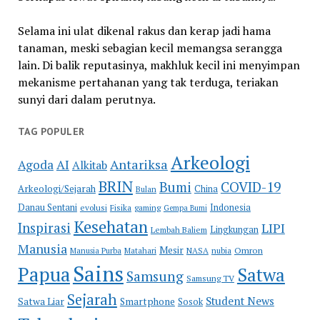
Selama ini ulat dikenal rakus dan kerap jadi hama
tanaman, meski sebagian kecil memangsa serangga
lain. Di balik reputasinya, makhluk kecil ini menyimpan
mekanisme pertahanan yang tak terduga, teriakan
sunyi dari dalam perutnya.
TAG POPULER
Arkeologi
Antariksa
Agoda
AI
Alkitab
BRIN
COVID-19
Bumi
Arkeologi/Sejarah
China
Bulan
Danau Sentani
Indonesia
evolusi
Fisika
gaming
Gempa Bumi
Kesehatan
Inspirasi
LIPI
Lingkungan
Lembah Baliem
Manusia
Mesir
Omron
Manusia Purba
Matahari
NASA
nubia
Sains
Papua
Satwa
Samsung
Samsung TV
Sejarah
Student News
Satwa Liar
Smartphone
Sosok