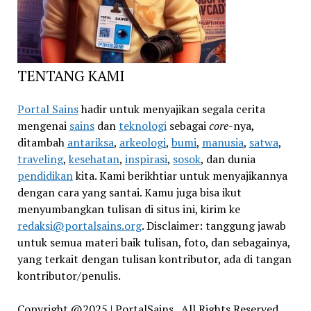
TENTANG KAMI
Portal Sains
hadir untuk menyajikan segala cerita
mengenai
sains
dan
teknologi
sebagai
core
-nya,
ditambah
antariksa
,
arkeologi
,
bumi
,
manusia
,
satwa
,
traveling
,
kesehatan
,
inspirasi
,
sosok
, dan dunia
pendidikan
kita. Kami berikhtiar untuk menyajikannya
dengan cara yang santai. Kamu juga bisa ikut
menyumbangkan tulisan di situs ini, kirim ke
redaksi@portalsains.org
. Disclaimer: tanggung jawab
untuk semua materi baik tulisan, foto, dan sebagainya,
yang terkait dengan tulisan kontributor, ada di tangan
kontributor/penulis.
Copyright @2025 | PortalSains. All Rights Reserved