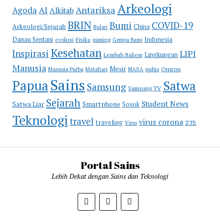
Arkeologi
Antariksa
Agoda
AI
Alkitab
BRIN
COVID-19
Bumi
Arkeologi/Sejarah
China
Bulan
Danau Sentani
Indonesia
evolusi
Fisika
gaming
Gempa Bumi
Kesehatan
Inspirasi
LIPI
Lingkungan
Lembah Baliem
Manusia
Mesir
Omron
Manusia Purba
Matahari
NASA
nubia
Sains
Papua
Satwa
Samsung
Samsung TV
Sejarah
Student News
Satwa Liar
Smartphone
Sosok
Teknologi
travel
virus corona
traveling
Virus
ZTE
Portal Sains
Lebih Dekat dengan Sains dan Teknologi