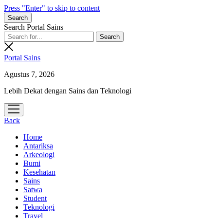
Press "Enter" to skip to content
Search
Search Portal Sains
Portal Sains
Agustus 7, 2026
Lebih Dekat dengan Sains dan Teknologi
open
menu
Back
Home
Antariksa
Arkeologi
Bumi
Kesehatan
Sains
Satwa
Student
Teknologi
Travel