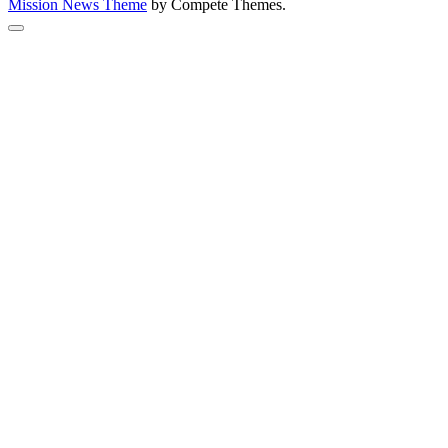
Mission News Theme
by Compete Themes.
Scroll
to
the
top