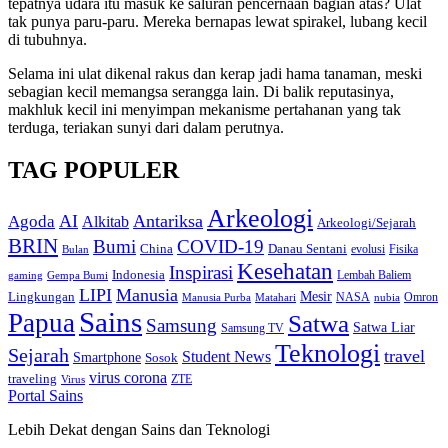
tepatnya udara itu masuk ke saluran pencernaan bagian atas? Ulat
tak punya paru-paru. Mereka bernapas lewat spirakel, lubang kecil
di tubuhnya.
Selama ini ulat dikenal rakus dan kerap jadi hama tanaman, meski
sebagian kecil memangsa serangga lain. Di balik reputasinya,
makhluk kecil ini menyimpan mekanisme pertahanan yang tak
terduga, teriakan sunyi dari dalam perutnya.
TAG POPULER
Arkeologi
AI
Antariksa
Agoda
Alkitab
Arkeologi/Sejarah
BRIN
Bumi
COVID-19
Danau Sentani
China
Fisika
Bulan
evolusi
Kesehatan
Inspirasi
Indonesia
gaming
Lembah Baliem
Gempa Bumi
LIPI
Manusia
Lingkungan
Mesir
Omron
Manusia Purba
Matahari
NASA
nubia
Sains
Papua
Satwa
Samsung
Satwa Liar
Samsung TV
Teknologi
Sejarah
travel
Student News
Smartphone
Sosok
virus corona
traveling
Virus
ZTE
Portal Sains
Lebih Dekat dengan Sains dan Teknologi