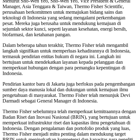
Menurut Sho-Wen Yeo, Sho-Wen Yeo, Vice President & General
Manager, Asia Tenggara & Taiwan, Thermo Fisher Scientific,
perusahaan berkomitmen untuk memajukan bidang sains dan
teknologi di Indonesia yang sedang mengalami perkembangan
pesat. Mereka juga berusaha untuk mendukung kemajuan di
sejumlah sektor kunci, seperti layanan kesehatan, energi bersih,
biofarmasi, dan ketahanan pangan.
Dalam beberapa tahun terakhir, Thermo Fisher telah mengambil
langkah signifikan untuk memperluas kehadirannya di Indonesia,
termasuk pendirian entitas hukum di negara ini. Langkah ini
bertujuan untuk mendekatkan layanan kepada pelanggan dan
memperkuat hubungan dengan para pemangku kepentingan di
Indonesia.
Pendirian kantor baru di Jakarta juga berfokus pada pengembangan
sumber daya manusia lokal dan dukungan untuk kemajuan ilmu
pengetahuan di masyarakat. Thermo Fisher telah menunjuk Devi
Darmadi sebagai General Manager di Indonesia.
Thermo Fisher sebelumnya telah memperkuat kemitraannya dengan
Badan Riset dan Inovasi Nasional (BRIN), yang bertujuan untuk
memperkuat infrastruktur riset dan kapasitas ilmu pengetahuan di
Indonesia. Dengan pengalaman dan portofolio produk yang luas,
Thermo Fisher menjadi mitra penting dalam mendukung target
BRIN untuk meningkatkan kompetensi dan kapasitas para peneliti