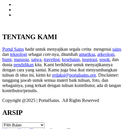
TENTANG KAMI
Portal Sains
hadir untuk menyajikan segala cerita mengenai
sains
dan
teknologi
sebagai
core
-nya, ditambah
antariksa
,
arkeologi
,
bumi
,
manusia
,
satwa
,
traveling
,
kesehatan
,
inspirasi
,
sosok
, dan
dunia
pendidikan
kita. Kami berikhtiar untuk menyajikannya
dengan cara yang santai. Kamu juga bisa ikut menyumbangkan
tulisan di situs ini, kirim ke
redaksi@portalsains.org
. Disclaimer:
tanggung jawab untuk semua materi baik tulisan, foto, dan
sebagainya, yang terkait dengan tulisan kontributor, ada di tangan
kontributor/penulis.
Copyright @2025 | PortalSains. All Rights Reserved
ARSIP
ARSIP