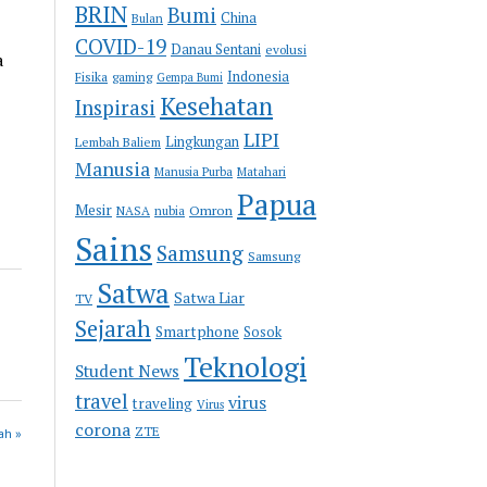
BRIN
Bumi
China
Bulan
COVID-19
Danau Sentani
evolusi
a
Indonesia
Fisika
gaming
Gempa Bumi
Kesehatan
Inspirasi
LIPI
Lingkungan
Lembah Baliem
Manusia
Manusia Purba
Matahari
Papua
Mesir
Omron
NASA
nubia
Sains
Samsung
Samsung
Satwa
Satwa Liar
TV
Sejarah
Smartphone
Sosok
Teknologi
Student News
travel
virus
traveling
Virus
corona
ZTE
ah »