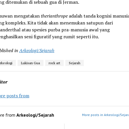
ng ditemukan di sebuah gua di Jerman.
muwan mengatakan
therianthrope
adalah tanda kognisi manusi
ng kompleks. Kita tidak akan menemukan satupun dari
anderthal atau spesies purba pra-manusia awal yang
nghasilkan seni figuratif yang rumit seperti itu.
blished in
Arkeologi/Sejarah
rkeologi
Lukisan Gua
rock art
Sejarah
itor
re posts from
re from
Arkeologi/Sejarah
More posts in Arkeologi/Sejar