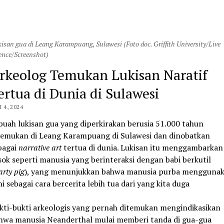
isan gua di Leang Karampuang, Sulawesi (Foto doc. Griffith University/Live
ence/Screenshot)
rkeolog Temukan Lukisan Naratif
ertua di Dunia di Sulawesi
I 4, 2024
buah lukisan gua yang diperkirakan berusia 51.000 tahun
temukan di Leang Karampuang di Sulawesi dan dinobatkan
bagai
narrative art
tertua di dunia. Lukisan itu menggambarkan
sok seperti manusia yang berinteraksi dengan babi berkutil
rty pig
), yang menunjukkan bahwa manusia purba mengguna
ni sebagai cara bercerita lebih tua dari yang kita duga
kti-bukti arkeologis yang pernah ditemukan mengindikasikan
hwa manusia Neanderthal mulai memberi tanda di gua-gua