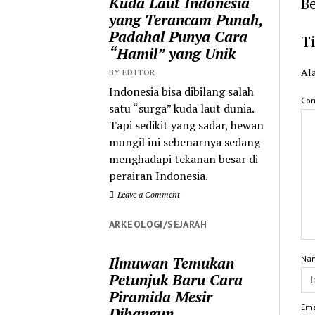
Kuda Laut Indonesia
Be
yang Terancam Punah,
Padahal Punya Cara
T
“Hamil” yang Unik
Ala
BY EDITOR
Indonesia bisa dibilang salah
Co
satu “surga” kuda laut dunia.
Tapi sedikit yang sadar, hewan
mungil ini sebenarnya sedang
menghadapi tekanan besar di
perairan Indonesia.
Leave a Comment
ARKEOLOGI/SEJARAH
Ilmuwan Temukan
Na
Petunjuk Baru Cara
Piramida Mesir
Ema
Dibangun