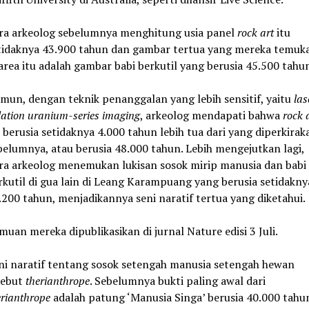
ra arkeolog sebelumnya menghitung usia panel
rock art
itu
tidaknya 43.900 tahun dan gambar tertua yang mereka temuk
 area itu adalah gambar babi berkutil yang berusia 45.500 tahu
mun, dengan teknik penanggalan yang lebih sensitif, yaitu
las
lation uranium-series imaging
, arkeolog mendapati bahwa
rock 
u berusia setidaknya 4.000 tahun lebih tua dari yang diperkirak
belumnya, atau berusia 48.000 tahun. Lebih mengejutkan lagi,
ra arkeolog menemukan lukisan sosok mirip manusia dan babi
rkutil di gua lain di Leang Karampuang yang berusia setidakny
.200 tahun, menjadikannya seni naratif tertua yang diketahui.
muan mereka dipublikasikan di jurnal Nature edisi 3 Juli.
ni naratif tentang sosok setengah manusia setengah hewan
sebut
therianthrope
. Sebelumnya bukti paling awal dari
erianthrope
adalah patung ‘Manusia Singa’ berusia 40.000 tahu