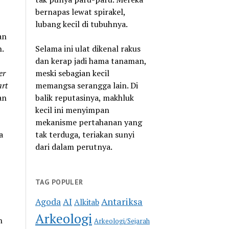
bernapas lewat spirakel,
lubang kecil di tubuhnya.
an
n.
Selama ini ulat dikenal rakus
dan kerap jadi hama tanaman,
er
meski sebagian kecil
art
memangsa serangga lain. Di
an
balik reputasinya, makhluk
kecil ini menyimpan
mekanisme pertahanan yang
a
tak terduga, teriakan sunyi
dari dalam perutnya.
TAG POPULER
Antariksa
Agoda
AI
Alkitab
Arkeologi
n
Arkeologi/Sejarah