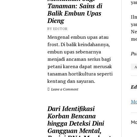
ya
Tanaman: Sains di
Balik Embun Upas
Il
Dieng
ya
BY EDITOR
Ne
Mengenal embun upas atau
me
frost. Di balik keindahannya,
embun upas sebenarnya
Pu
menjadi ancaman serius bagi
petani karena dapat merusak
A
tanaman hortikultura seperti
kentang dan sayuran.
Ed
Leave a Comment
Mo
Dari Identifikasi
Korban Bencana
hingga Deteksi Dini
Mo
Gangguan Mental,