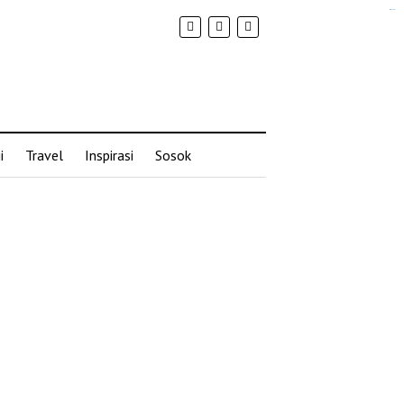
situs slot gacor
i
Travel
Inspirasi
Sosok