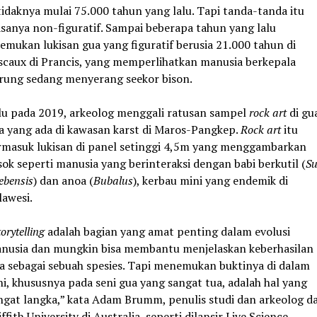
tidaknya mulai 75.000 tahun yang lalu. Tapi tanda-tanda itu
asanya non-figuratif. Sampai beberapa tahun yang lalu
temukan lukisan gua yang figuratif berusia 21.000 tahun di
scaux di Prancis, yang memperlihatkan manusia berkepala
rung sedang menyerang seekor bison.
lu pada 2019, arkeolog menggali ratusan sampel
rock art
di gu
a yang ada di kawasan karst di Maros-Pangkep.
Rock art
itu
rmasuk lukisan di panel setinggi 4,5m yang menggambarkan
sok seperti manusia yang berinteraksi dengan babi berkutil (
Su
ebensis
) dan anoa (
Bubalus
), kerbau mini yang endemik di
lawesi.
torytelling
adalah bagian yang amat penting dalam evolusi
nusia dan mungkin bisa membantu menjelaskan keberhasilan
ta sebagai sebuah spesies. Tapi menemukan buktinya di dalam
ni, khususnya pada seni gua yang sangat tua, adalah hal yang
ngat langka,” kata Adam Brumm, penulis studi dan arkeolog da
ffith University di Australia, seperti dilansir Live Science.