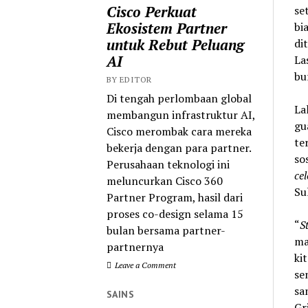
Cisco Perkuat
se
Ekosistem Partner
bi
untuk Rebut Peluang
di
AI
La
bu
BY EDITOR
Di tengah perlombaan global
La
membangun infrastruktur AI,
gu
Cisco merombak cara mereka
te
bekerja dengan para partner.
so
Perusahaan teknologi ini
cel
meluncurkan Cisco 360
Su
Partner Program, hasil dari
proses co-design selama 15
“
S
bulan bersama partner-
ma
partnernya
ki
Leave a Comment
se
sa
SAINS
Gri