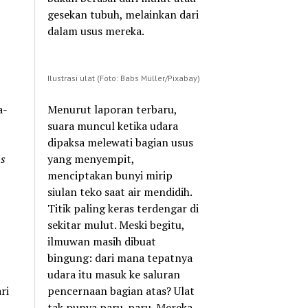
gesekan tubuh, melainkan dari
dalam usus mereka.
Ilustrasi ulat (Foto: Babs Müller/Pixabay)
a-
Menurut laporan terbaru,
suara muncul ketika udara
dipaksa melewati bagian usus
s
yang menyempit,
menciptakan bunyi mirip
siulan teko saat air mendidih.
Titik paling keras terdengar di
sekitar mulut. Meski begitu,
ilmuwan masih dibuat
bingung: dari mana tepatnya
udara itu masuk ke saluran
ri
pencernaan bagian atas? Ulat
tak punya paru-paru. Mereka