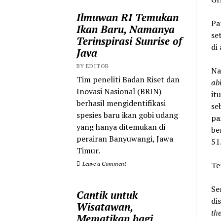
Ilmuwan RI Temukan
Pa
Ikan Baru, Namanya
se
Terinspirasi Sunrise of
di
Java
BY EDITOR
Na
Tim peneliti Badan Riset dan
ab
Inovasi Nasional (BRIN)
it
berhasil mengidentifikasi
se
spesies baru ikan gobi udang
pa
yang hanya ditemukan di
be
perairan Banyuwangi, Jawa
51
Timur.
Leave a Comment
Te
Se
Cantik untuk
di
Wisatawan,
th
Mematikan bagi