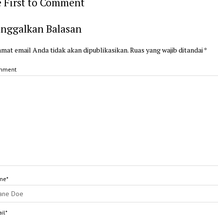
 First to Comment
inggalkan Balasan
mat email Anda tidak akan dipublikasikan.
Ruas yang wajib ditandai
*
mment
me*
il*