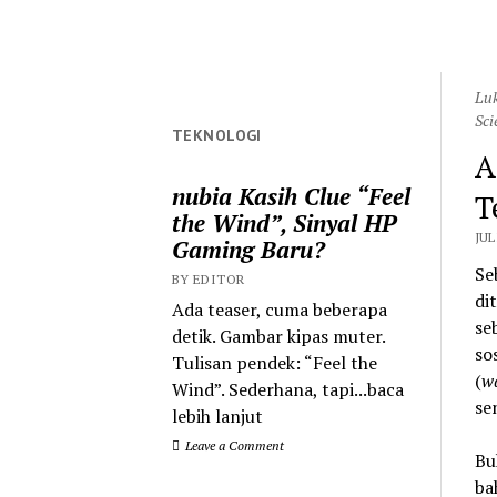
Luk
Sci
TEKNOLOGI
A
nubia Kasih Clue “Feel
T
the Wind”, Sinyal HP
JUL
Gaming Baru?
Se
BY EDITOR
di
Ada teaser, cuma beberapa
se
detik. Gambar kipas muter.
so
Tulisan pendek: “Feel the
(
wa
Wind”. Sederhana, tapi...baca
se
lebih lanjut
Leave a Comment
Bu
ba