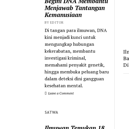
Begini DNA Membantu
Menjawab Tantangan
Kemanusiaan
BY EDITOR
Di tangan para ilmuwan, DNA
kini menjadi kunci untuk
mengungkap hubungan
kekerabatan, membantu
Il
investigasi kriminal,
Ba
Di
memahami penyakit genetik,
hingga membuka peluang baru
dalam deteksi dini gangguan
kesehatan mental.
Leave a Comment
SATWA
Ilmuwan Temukan 18