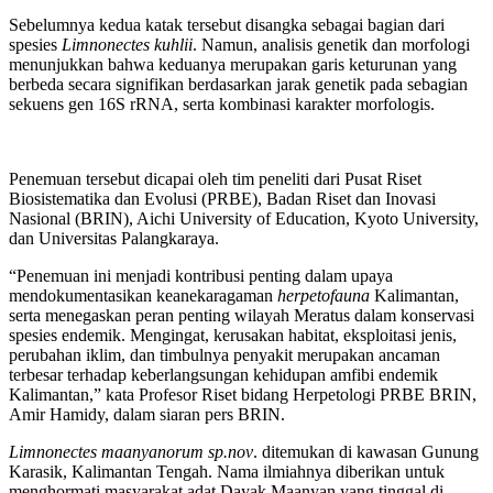
Sebelumnya kedua katak tersebut disangka sebagai bagian dari
spesies
Limnonectes kuhlii
. Namun, analisis genetik dan morfologi
menunjukkan bahwa keduanya merupakan garis keturunan yang
berbeda secara signifikan berdasarkan jarak genetik pada sebagian
sekuens gen 16S rRNA, serta kombinasi karakter morfologis.
Penemuan tersebut dicapai oleh tim peneliti dari Pusat Riset
Biosistematika dan Evolusi (PRBE), Badan Riset dan Inovasi
Nasional (BRIN), Aichi University of Education, Kyoto University,
dan Universitas Palangkaraya.
“Penemuan ini menjadi kontribusi penting dalam upaya
mendokumentasikan keanekaragaman
herpetofauna
Kalimantan,
serta menegaskan peran penting wilayah Meratus dalam konservasi
spesies endemik. Mengingat, kerusakan habitat, eksploitasi jenis,
perubahan iklim, dan timbulnya penyakit merupakan ancaman
terbesar terhadap keberlangsungan kehidupan amfibi endemik
Kalimantan,” kata Profesor Riset bidang Herpetologi PRBE BRIN,
Amir Hamidy, dalam siaran pers BRIN.
Limnonectes maanyanorum sp.nov
. ditemukan di kawasan Gunung
Karasik, Kalimantan Tengah. Nama ilmiahnya diberikan untuk
menghormati masyarakat adat Dayak Maanyan yang tinggal di