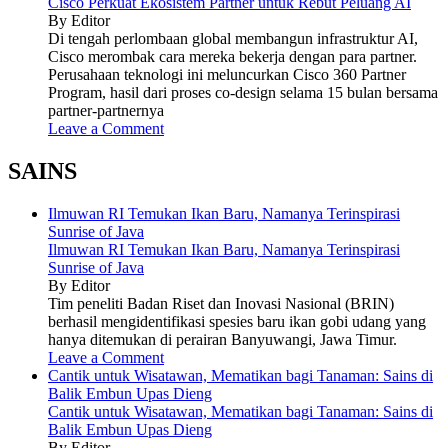
Cisco Perkuat Ekosistem Partner untuk Rebut Peluang AI
By Editor
Di tengah perlombaan global membangun infrastruktur AI,
Cisco merombak cara mereka bekerja dengan para partner.
Perusahaan teknologi ini meluncurkan Cisco 360 Partner
Program, hasil dari proses co-design selama 15 bulan bersama
partner-partnernya
Leave a Comment
SAINS
Ilmuwan RI Temukan Ikan Baru, Namanya Terinspirasi
Sunrise of Java
Ilmuwan RI Temukan Ikan Baru, Namanya Terinspirasi
Sunrise of Java
By Editor
Tim peneliti Badan Riset dan Inovasi Nasional (BRIN)
berhasil mengidentifikasi spesies baru ikan gobi udang yang
hanya ditemukan di perairan Banyuwangi, Jawa Timur.
Leave a Comment
Cantik untuk Wisatawan, Mematikan bagi Tanaman: Sains di
Balik Embun Upas Dieng
Cantik untuk Wisatawan, Mematikan bagi Tanaman: Sains di
Balik Embun Upas Dieng
By Editor