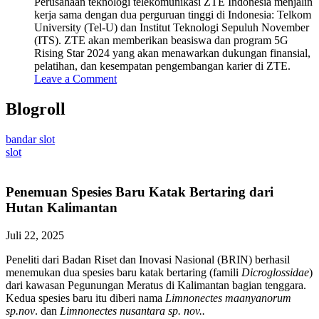
Perusahaan teknologi telekomunikasi ZTE Indonesia menjalin
kerja sama dengan dua perguruan tinggi di Indonesia: Telkom
University (Tel-U) dan Institut Teknologi Sepuluh November
(ITS). ZTE akan memberikan beasiswa dan program 5G
Rising Star 2024 yang akan menawarkan dukungan finansial,
pelatihan, dan kesempatan pengembangan karier di ZTE.
Leave a Comment
Blogroll
bandar slot
slot
Penemuan Spesies Baru Katak Bertaring dari
Hutan Kalimantan
Juli 22, 2025
Peneliti dari Badan Riset dan Inovasi Nasional (BRIN) berhasil
menemukan dua spesies baru katak bertaring (famili
Dicroglossidae
)
dari kawasan Pegunungan Meratus di Kalimantan bagian tenggara.
Kedua spesies baru itu diberi nama
Limnonectes maanyanorum
sp.nov
. dan
Limnonectes nusantara sp. nov..