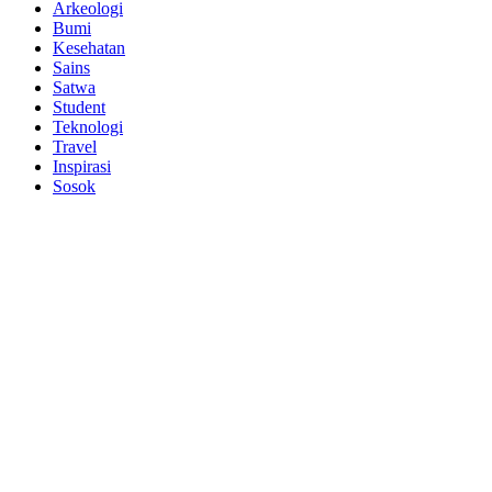
Arkeologi
Bumi
Kesehatan
Sains
Satwa
Student
Teknologi
Travel
Inspirasi
Sosok