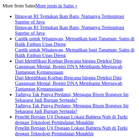
More from
Sains
More posts in Sains »
Ilmuwan RI Temukan Ikan Baru, Namanya Terinspirasi
Sunrise of Java
Ilmuwan RI Temukan Ikan Baru, Namanya Terinspirasi
Sunrise of Java
Cantik untuk Wisatawan, Mematikan bagi Tanaman: Sains di
Balik Embun Upas Dieng
Cantik untuk Wisatawan, Mematikan bagi Tanaman: Sains di
Balik Embun Upas Dieng
Dari Identifikasi Korban Bencana hingga Deteksi Dini
Gangguan Mental, Begini DNA Membantu Menjawab
Tantangan Kemanusiaan
Dari Identifikasi Korban Bencana hingga Deteksi Dini
Gangguan Mental, Begini DNA Membantu Menjawab
Tantangan Kemanusiaan
Tadinya Tak Punya Predator, Mengapa Bison Bongsor Ini
Sekarang Jadi Buruan Serigala?
Tadinya Tak Punya Predator, Mengapa Bison Bongsor Ini
Sekarang Jadi Buruan Serigala?
Peneliti Bersiap Uji Dugaan Lokasi Bahtera Nuh di Turki
dengan Teknologi Pemindaian Mutakhir
Peneliti Bersiap Uji Dugaan Lokasi Bahtera Nuh di Turki
dengan Teknologi Pemindaian Mutakhir