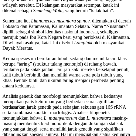
wilayah tersebut. Di kalangan masyarakat setempat, katak ini
dikenal sebagai
Senteleng Watu
, yang berarti “katak batu”.
Sementara itu,
Limnonectes nusantara sp.nov
. ditemukan di daerah
Loksado dan Paramasan, Kalimantan Selatan. Nama “Nusantara”
dipilih sebagai simbol identitas nasional Indonesia, sekaligus
merujuk pada Ibu Kota Negara baru yang berlokasi di Kalimantan.
Di wilayah asalnya, katak ini disebut
Lampinik
oleh masyarakat
Dayak Meratus.
Kedua spesies ini berukuran tubuh sedang dan memiliki ciri khas
berupa “taring” (struktur tulang menonjol) di rahang bawah,
terutama pada katak jantan. Jari-jari kaki mereka berselaput penuh,
kulit tubuh berbintil, dan memiliki warna serta pola tubuh yang
khas. Bentuk bintil dan ukuran taring menjadi pembeda penting
antara keduanya.
Analisis genetik dan morfologi menunjukkan bahwa keduanya
merupakan garis keturunan yang berbeda secara signifikan
berdasarkan jarak genetik pada sebagian sekuens gen 16S rRNA
serta kombinasi karakter morfologis. Analisis filogenetik
menunjukkan bahwa
L. maanyanorum
dan
L. nusantara
masing-
masing membentuk klad monofiletik dengan dukungan statistik
yang sangat tinggi, serta memiliki jarak genetik yang signifikan
dibandingkan spesies lainnya. Hal ini menguatkan status keduanya