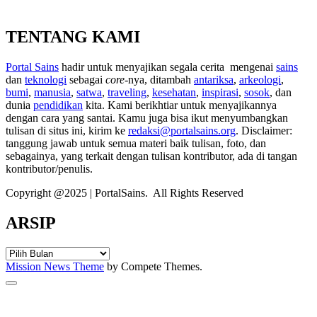
TENTANG KAMI
Portal Sains
hadir untuk menyajikan segala cerita mengenai
sains
dan
teknologi
sebagai
core
-nya, ditambah
antariksa
,
arkeologi
,
bumi
,
manusia
,
satwa
,
traveling
,
kesehatan
,
inspirasi
,
sosok
, dan
dunia
pendidikan
kita. Kami berikhtiar untuk menyajikannya
dengan cara yang santai. Kamu juga bisa ikut menyumbangkan
tulisan di situs ini, kirim ke
redaksi@portalsains.org
. Disclaimer:
tanggung jawab untuk semua materi baik tulisan, foto, dan
sebagainya, yang terkait dengan tulisan kontributor, ada di tangan
kontributor/penulis.
Copyright @2025 | PortalSains. All Rights Reserved
ARSIP
ARSIP
Mission News Theme
by Compete Themes.
Scroll
to
the