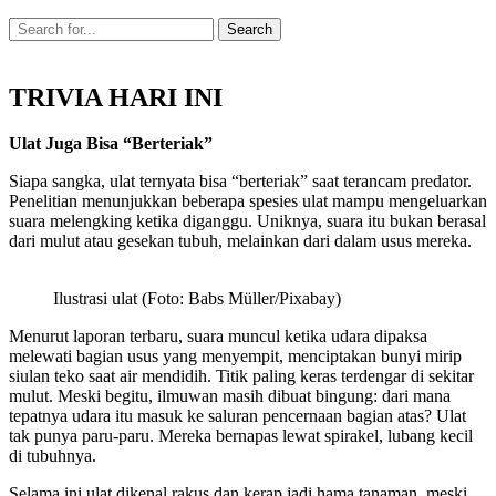
TRIVIA HARI INI
Ulat Juga Bisa “Berteriak”
Siapa sangka, ulat ternyata bisa “berteriak” saat terancam predator.
Penelitian menunjukkan beberapa spesies ulat mampu mengeluarkan
suara melengking ketika diganggu. Uniknya, suara itu bukan berasal
dari mulut atau gesekan tubuh, melainkan dari dalam usus mereka.
Ilustrasi ulat (Foto: Babs Müller/Pixabay)
Menurut laporan terbaru, suara muncul ketika udara dipaksa
melewati bagian usus yang menyempit, menciptakan bunyi mirip
siulan teko saat air mendidih. Titik paling keras terdengar di sekitar
mulut. Meski begitu, ilmuwan masih dibuat bingung: dari mana
tepatnya udara itu masuk ke saluran pencernaan bagian atas? Ulat
tak punya paru-paru. Mereka bernapas lewat spirakel, lubang kecil
di tubuhnya.
Selama ini ulat dikenal rakus dan kerap jadi hama tanaman, meski