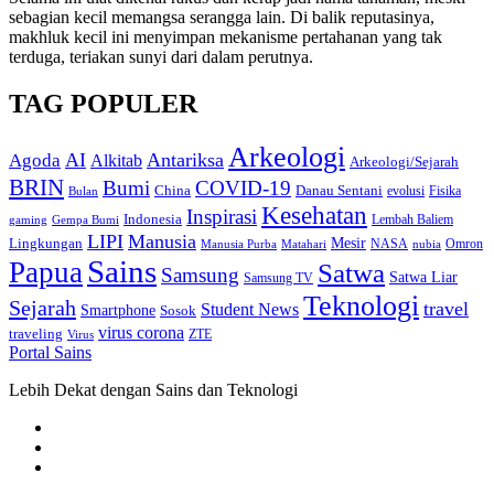
sebagian kecil memangsa serangga lain. Di balik reputasinya,
makhluk kecil ini menyimpan mekanisme pertahanan yang tak
terduga, teriakan sunyi dari dalam perutnya.
TAG POPULER
Arkeologi
AI
Antariksa
Agoda
Alkitab
Arkeologi/Sejarah
BRIN
Bumi
COVID-19
Danau Sentani
China
Fisika
Bulan
evolusi
Kesehatan
Inspirasi
Indonesia
gaming
Lembah Baliem
Gempa Bumi
LIPI
Manusia
Lingkungan
Mesir
Omron
Manusia Purba
Matahari
NASA
nubia
Sains
Papua
Satwa
Samsung
Satwa Liar
Samsung TV
Teknologi
Sejarah
travel
Student News
Smartphone
Sosok
virus corona
traveling
Virus
ZTE
Portal Sains
Lebih Dekat dengan Sains dan Teknologi