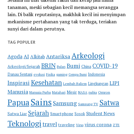
Selama ini ulat dikenal rakus dan kerap jadi hama
tanaman, meski sebagian kecil memangsa serangga
lain. Di balik reputasinya, makhluk kecil ini menyimpan
mekanisme pertahanan yang tak terduga, teriakan
sunyi dari dalam perutnya.
TAG POPULER
Arkeologi
Antariksa
Agoda
AI
Alkitab
BRIN
COVID-19
Bumi
Arkeologi/Sejarah
China
Bulan
Danau Sentani
Indonesia
evolusi
Fisika
gaming
Gempa Bumi
Kesehatan
Inspirasi
LIPI
Lingkungan
Lembah Baliem
Manusia
Mesir
Omron
Manusia Purba
Matahari
NASA
nubia
Sains
Papua
Satwa
Samsung
Samsung TV
Sejarah
Student News
Satwa Liar
Smartphone
Sosok
Teknologi
travel
virus corona
traveling
Virus
ZTE