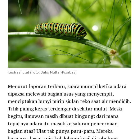
Ilustrasi ulat (Foto: Babs Müller/Pixabay)
Menurut laporan terbaru, suara muncul ketika udara
dipaksa melewati bagian usus yang menyempit,
menciptakan bunyi mirip siulan teko saat air mendidih.
Titik paling keras terdengar di sekitar mulut. Meski
begitu, ilmuwan masih dibuat bingung: dari mana
tepatnya udara itu masuk ke saluran pencernaan
bagian atas? Ulat tak punya paru-paru. Mereka
bernapas lewat spirakel, lubang kecil di tubuhnya.