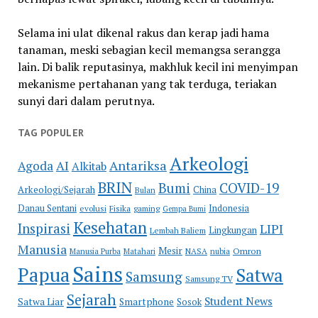
Selama ini ulat dikenal rakus dan kerap jadi hama
tanaman, meski sebagian kecil memangsa serangga
lain. Di balik reputasinya, makhluk kecil ini menyimpan
mekanisme pertahanan yang tak terduga, teriakan
sunyi dari dalam perutnya.
TAG POPULER
Arkeologi
Antariksa
Agoda
AI
Alkitab
BRIN
COVID-19
Bumi
Arkeologi/Sejarah
China
Bulan
Danau Sentani
Indonesia
evolusi
Fisika
gaming
Gempa Bumi
Kesehatan
Inspirasi
LIPI
Lingkungan
Lembah Baliem
Manusia
Mesir
Omron
Manusia Purba
Matahari
NASA
nubia
Sains
Papua
Satwa
Samsung
Samsung TV
Sejarah
Student News
Satwa Liar
Smartphone
Sosok