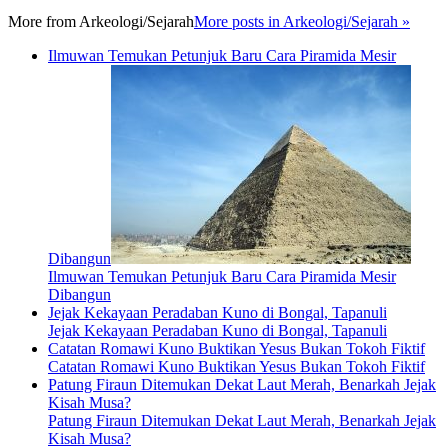
More from
Arkeologi/Sejarah
More posts in Arkeologi/Sejarah »
Ilmuwan Temukan Petunjuk Baru Cara Piramida Mesir
Dibangun
Ilmuwan Temukan Petunjuk Baru Cara Piramida Mesir
Dibangun
Jejak Kekayaan Peradaban Kuno di Bongal, Tapanuli
Jejak Kekayaan Peradaban Kuno di Bongal, Tapanuli
Catatan Romawi Kuno Buktikan Yesus Bukan Tokoh Fiktif
Catatan Romawi Kuno Buktikan Yesus Bukan Tokoh Fiktif
Patung Firaun Ditemukan Dekat Laut Merah, Benarkah Jejak
Kisah Musa?
Patung Firaun Ditemukan Dekat Laut Merah, Benarkah Jejak
Kisah Musa?