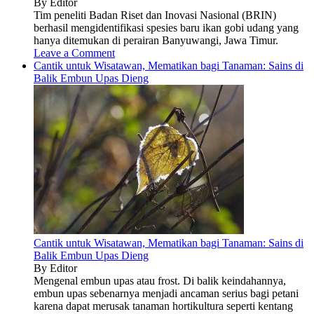
By Editor
Tim peneliti Badan Riset dan Inovasi Nasional (BRIN)
berhasil mengidentifikasi spesies baru ikan gobi udang yang
hanya ditemukan di perairan Banyuwangi, Jawa Timur.
Leave a Comment
Cantik untuk Wisatawan, Mematikan bagi Tanaman: Sains di
Balik Embun Upas Dieng
Cantik untuk Wisatawan, Mematikan bagi Tanaman: Sains di
Balik Embun Upas Dieng
By Editor
Mengenal embun upas atau frost. Di balik keindahannya,
embun upas sebenarnya menjadi ancaman serius bagi petani
karena dapat merusak tanaman hortikultura seperti kentang