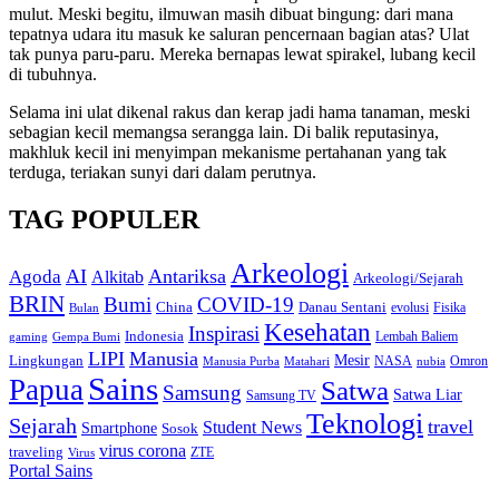
mulut. Meski begitu, ilmuwan masih dibuat bingung: dari mana
tepatnya udara itu masuk ke saluran pencernaan bagian atas? Ulat
tak punya paru-paru. Mereka bernapas lewat spirakel, lubang kecil
di tubuhnya.
Selama ini ulat dikenal rakus dan kerap jadi hama tanaman, meski
sebagian kecil memangsa serangga lain. Di balik reputasinya,
makhluk kecil ini menyimpan mekanisme pertahanan yang tak
terduga, teriakan sunyi dari dalam perutnya.
TAG POPULER
Arkeologi
AI
Antariksa
Agoda
Alkitab
Arkeologi/Sejarah
BRIN
Bumi
COVID-19
Danau Sentani
China
Fisika
Bulan
evolusi
Kesehatan
Inspirasi
Indonesia
gaming
Lembah Baliem
Gempa Bumi
LIPI
Manusia
Lingkungan
Mesir
Omron
Manusia Purba
Matahari
NASA
nubia
Sains
Papua
Satwa
Samsung
Satwa Liar
Samsung TV
Teknologi
Sejarah
travel
Student News
Smartphone
Sosok
virus corona
traveling
Virus
ZTE
Portal Sains