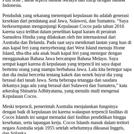
Indonesia.
Penduduk yang sekarang menempati kepulauan itu adalah generasi
kesekian dari pendatang asal Jawa, Sulawesi, dan Sumatera. “Saya
berkesempatan mengunjungi Kepulauan Cocos pada tahun 2016
karena saya terlibat dalam penelitian kapal karam di perairan
Samudera Hindia yang dilakukan oleh tim internasional dari
Australia dan Belanda. Pada saat saya menikmati lautan yang luas di
atas kapal feri yang menyeberang dari West Island menuju Home
Island, tiba-tiba ada anak buah kapal feri yang menegur dengan
menggunakan Bahasa Jawa bercampur Bahasa Melayu. Saya
sempat kaget karena di kepulauan yang terpencil ini saya dapat
bertemu orang yang mampu berbahasa Jawa. Lalu kita bertegur sapa
dan dia mulai bercerita tentang kakek dan nenek buyut dia yang
berasal dari tanah Jawa. Serta beberapa tetangga dan saudara
dekatnya juga ada yang berasal dari Sulawesi dan Sumatera,” kata
arkeolog Shinatria Adhityatama, yang menulis studi mengenai
Kepulauan Cocos.
Meski terpencil, pemerintah Australia menjalankan fungsinya
dengan baik di kepulauan ini karena walaupun terpencil fasilitas di
Cocos Islands ini sangat memadai dari fasilitas pendidikan hingga
kesehatan, serta lapangan kerja. Cocos Islands masuk dalam teritori
negara Australia sejak 1955 setelah sebelumnya dikuasai Inggris,
dan Srilanka.