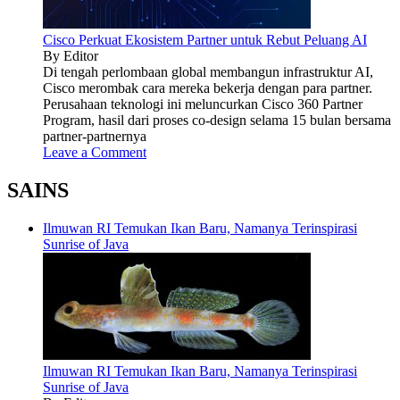
Cisco Perkuat Ekosistem Partner untuk Rebut Peluang AI
By Editor
Di tengah perlombaan global membangun infrastruktur AI,
Cisco merombak cara mereka bekerja dengan para partner.
Perusahaan teknologi ini meluncurkan Cisco 360 Partner
Program, hasil dari proses co-design selama 15 bulan bersama
partner-partnernya
Leave a Comment
SAINS
Ilmuwan RI Temukan Ikan Baru, Namanya Terinspirasi
Sunrise of Java
Ilmuwan RI Temukan Ikan Baru, Namanya Terinspirasi
Sunrise of Java