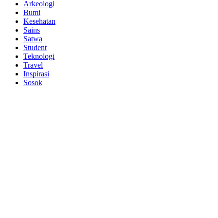
Arkeologi
Bumi
Kesehatan
Sains
Satwa
Student
Teknologi
Travel
Inspirasi
Sosok