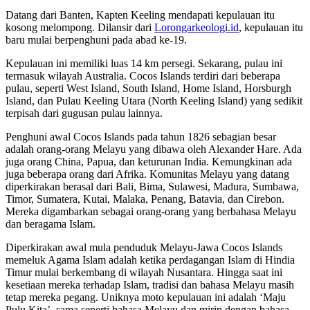
Datang dari Banten, Kapten Keeling mendapati kepulauan itu
kosong melompong. Dilansir dari
Lorongarkeologi.id
, kepulauan itu
baru mulai berpenghuni pada abad ke-19.
Kepulauan ini memiliki luas 14 km persegi. Sekarang, pulau ini
termasuk wilayah Australia. Cocos Islands terdiri dari beberapa
pulau, seperti West Island, South Island, Home Island, Horsburgh
Island, dan Pulau Keeling Utara (North Keeling Island) yang sedikit
terpisah dari gugusan pulau lainnya.
Penghuni awal Cocos Islands pada tahun 1826 sebagian besar
adalah orang-orang Melayu yang dibawa oleh Alexander Hare. Ada
juga orang China, Papua, dan keturunan India. Kemungkinan ada
juga beberapa orang dari Afrika. Komunitas Melayu yang datang
diperkirakan berasal dari Bali, Bima, Sulawesi, Madura, Sumbawa,
Timor, Sumatera, Kutai, Malaka, Penang, Batavia, dan Cirebon.
Mereka digambarkan sebagai orang-orang yang berbahasa Melayu
dan beragama Islam.
Diperkirakan awal mula penduduk Melayu-Jawa Cocos Islands
memeluk Agama Islam adalah ketika perdagangan Islam di Hindia
Timur mulai berkembang di wilayah Nusantara. Hingga saat ini
kesetiaan mereka terhadap Islam, tradisi dan bahasa Melayu masih
tetap mereka pegang. Uniknya moto kepulauan ini adalah ‘Maju
Pulu Kita’, sama seperti bahasa Melayu dan mirip dengan bahasa