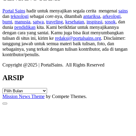
Portal Sains
hadir untuk menyajikan segala cerita mengenai
sains
dan
teknologi
sebagai
core
-nya, ditambah
antariksa
,
arkeologi
,
bumi
,
manusia
,
satwa
,
traveling
,
kesehatan
,
inspirasi
,
sosok
, dan
dunia
pendidikan
kita. Kami berikhtiar untuk menyajikannya
dengan cara yang santai. Kamu juga bisa ikut menyumbangkan
tulisan di situs ini, kirim ke
redaksi@portalsains.org
. Disclaimer:
tanggung jawab untuk semua materi baik tulisan, foto, dan
sebagainya, yang terkait dengan tulisan kontributor, ada di tangan
kontributor/penulis.
Copyright @2025 | PortalSains. All Rights Reserved
ARSIP
ARSIP
Mission News Theme
by Compete Themes.
Scroll
to
the
top