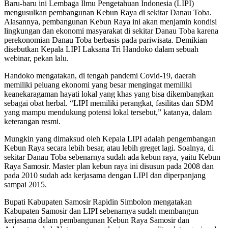
Baru-baru ini Lembaga Ilmu Pengetahuan Indonesia (LIPI)
mengusulkan pembangunan Kebun Raya di sekitar Danau Toba.
Alasannya, pembangunan Kebun Raya ini akan menjamin kondisi
lingkungan dan ekonomi masyarakat di sekitar Danau Toba karena
perekonomian Danau Toba berbasis pada pariwisata. Demikian
disebutkan Kepala LIPI Laksana Tri Handoko dalam sebuah
webinar, pekan lalu.
Handoko mengatakan, di tengah pandemi Covid-19, daerah
memiliki peluang ekonomi yang besar mengingat memiliki
keanekaragaman hayati lokal yang khas yang bisa dikembangkan
sebagai obat herbal. “LIPI memiliki perangkat, fasilitas dan SDM
yang mampu mendukung potensi lokal tersebut,” katanya, dalam
keterangan resmi.
Mungkin yang dimaksud oleh Kepala LIPI adalah pengembangan
Kebun Raya secara lebih besar, atau lebih greget lagi. Soalnya, di
sekitar Danau Toba sebenarnya sudah ada kebun raya, yaitu Kebun
Raya Samosir. Master plan kebun raya ini disusun pada 2008 dan
pada 2010 sudah ada kerjasama dengan LIPI dan diperpanjang
sampai 2015.
Bupati Kabupaten Samosir Rapidin Simbolon mengatakan
Kabupaten Samosir dan LIPI sebenarnya sudah membangun
kerjasama dalam pembangunan Kebun Raya Samosir dan