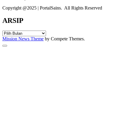
Copyright @2025 | PortalSains. All Rights Reserved
ARSIP
ARSIP
Mission News Theme
by Compete Themes.
Scroll
to
the
top