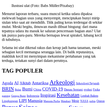
Ilustrasi ulat (Foto: Babs Müller/Pixabay)
Menurut laporan terbaru, suara muncul ketika udara dipaksa
melewati bagian usus yang menyempit, menciptakan bunyi mirip
siulan teko saat air mendidih. Titik paling keras terdengar di sekitar
mulut. Meski begitu, ilmuwan masih dibuat bingung: dari mana
tepatnya udara itu masuk ke saluran pencernaan bagian atas? Ulat
tak punya paru-paru. Mereka bernapas lewat spirakel, lubang kecil
di tubuhnya.
Selama ini ulat dikenal rakus dan kerap jadi hama tanaman, meski
sebagian kecil memangsa serangga lain. Di balik reputasinya,
makhluk kecil ini menyimpan mekanisme pertahanan yang tak
terduga, teriakan sunyi dari dalam perutnya.
TAG POPULER
Arkeologi
AI
Antariksa
Agoda
Alkitab
Arkeologi/Sejarah
BRIN
Bumi
COVID-19
Danau Sentani
China
Fisika
Bulan
evolusi
Kesehatan
Inspirasi
Indonesia
gaming
Lembah Baliem
Gempa Bumi
LIPI
Manusia
Lingkungan
Mesir
Omron
Manusia Purba
Matahari
NASA
nubia