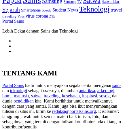
Sains
Papua
Satwa
Samsung
Satwa Liar
Samsung TV
Teknologi
Sejarah
travel
Student News
Smartphone
Sosok
virus corona
traveling
Virus
ZTE
Portal Sains
Lebih Dekat dengan Sains dan Teknologi
TENTANG KAMI
Portal Sains
hadir untuk menyajikan segala cerita mengenai
sains
dan
teknologi
sebagai
core
-nya, ditambah
antariksa
,
arkeologi
,
bumi
,
manusia
,
satwa
,
traveling
,
kesehatan
,
inspirasi
,
sosok
, dan
dunia
pendidikan
kita. Kami berikhtiar untuk menyajikannya
dengan cara yang santai. Kamu juga bisa ikut menyumbangkan
tulisan di situs ini, kirim ke
redaksi@portalsains.org
. Disclaimer:
tanggung jawab untuk semua materi baik tulisan, foto, dan
sebagainya, yang terkait dengan tulisan kontributor, ada di tangan
kontributor/penulis.