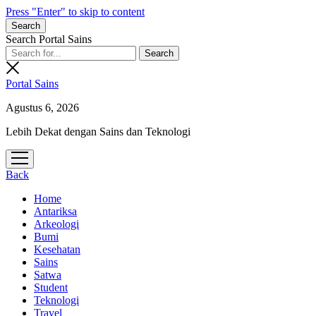
Press "Enter" to skip to content
Search
Search Portal Sains
Portal Sains
Agustus 6, 2026
Lebih Dekat dengan Sains dan Teknologi
open
menu
Back
Home
Antariksa
Arkeologi
Bumi
Kesehatan
Sains
Satwa
Student
Teknologi
Travel