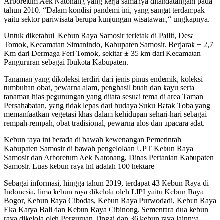
Arboretum Aek Natonang yang kerja samanya ditandatangani pada
tahun 2010. “Dalam kondisi pandemi ini, yang sangat terdampak
yaitu sektor pariwisata berupa kunjungan wisatawan,“ ungkapnya.
Untuk diketahui, Kebun Raya Samosir terletak di Pailit, Desa
Tomok, Kecamatan Simanindo, Kabupaten Samosir. Berjarak ± 2,7
Km dari Dermaga Feri Tomok, sekitar ± 35 km dari Kecamatan
Pangururan sebagai Ibukota Kabupaten.
Tanaman yang dikoleksi terdiri dari jenis pinus endemik, koleksi
tumbuhan obat, pewarna alam, penghasil buah dan kayu serta
tanaman hias pegunungan yang ditata sesuai tema di area Taman
Persahabatan, yang tidak lepas dari budaya Suku Batak Toba yang
memanfaatkan vegetasi khas dalam kehidupan sehari-hari sebagai
rempah-rempah, obat tradisional, pewarna ulos dan upacara adat.
Kebun raya ini berada di bawah kewenangan Pemerintah
Kabupaten Samosir di bawah pengelolaan UPT Kebun Raya
Samosir dan Arboretum Aek Natonang, Dinas Pertanian Kabupaten
Samosir. Luas kebun raya ini adalah 100 hektare
Sebagai informasi, hingga tahun 2019, terdapat 43 Kebun Raya di
Indonesia, lima kebun raya dikelola oleh LIPI yaitu Kebun Raya
Bogor, Kebun Raya Cibodas, Kebun Raya Purwodadi, Kebun Raya
Eka Karya Bali dan Kebun Raya Cibinong. Sementara dua kebun
raya dikelola oleh Perguruan Tinggi dan 36 kebun raya lainnya