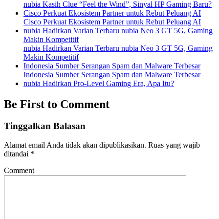
nubia Kasih Clue “Feel the Wind”, Sinyal HP Gaming Baru?
Cisco Perkuat Ekosistem Partner untuk Rebut Peluang AI
Cisco Perkuat Ekosistem Partner untuk Rebut Peluang AI
nubia Hadirkan Varian Terbaru nubia Neo 3 GT 5G, Gaming
Makin Kompetitif
nubia Hadirkan Varian Terbaru nubia Neo 3 GT 5G, Gaming
Makin Kompetitif
Indonesia Sumber Serangan Spam dan Malware Terbesar
Indonesia Sumber Serangan Spam dan Malware Terbesar
nubia Hadirkan Pro-Level Gaming Era, Apa Itu?
Be First to Comment
Tinggalkan Balasan
Alamat email Anda tidak akan dipublikasikan.
Ruas yang wajib
ditandai
*
Comment