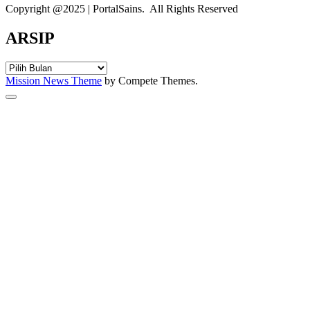
Copyright @2025 | PortalSains. All Rights Reserved
ARSIP
ARSIP
Mission News Theme
by Compete Themes.
Scroll
to
the
top