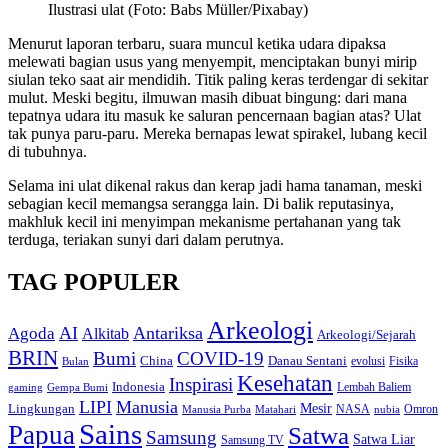
Ilustrasi ulat (Foto: Babs Müller/Pixabay)
Menurut laporan terbaru, suara muncul ketika udara dipaksa
melewati bagian usus yang menyempit, menciptakan bunyi mirip
siulan teko saat air mendidih. Titik paling keras terdengar di sekitar
mulut. Meski begitu, ilmuwan masih dibuat bingung: dari mana
tepatnya udara itu masuk ke saluran pencernaan bagian atas? Ulat
tak punya paru-paru. Mereka bernapas lewat spirakel, lubang kecil
di tubuhnya.
Selama ini ulat dikenal rakus dan kerap jadi hama tanaman, meski
sebagian kecil memangsa serangga lain. Di balik reputasinya,
makhluk kecil ini menyimpan mekanisme pertahanan yang tak
terduga, teriakan sunyi dari dalam perutnya.
TAG POPULER
Arkeologi
AI
Antariksa
Agoda
Alkitab
Arkeologi/Sejarah
BRIN
Bumi
COVID-19
Danau Sentani
China
Fisika
Bulan
evolusi
Kesehatan
Inspirasi
Indonesia
gaming
Lembah Baliem
Gempa Bumi
LIPI
Manusia
Lingkungan
Mesir
Omron
Manusia Purba
Matahari
NASA
nubia
Sains
Papua
Satwa
Samsung
Satwa Liar
Samsung TV