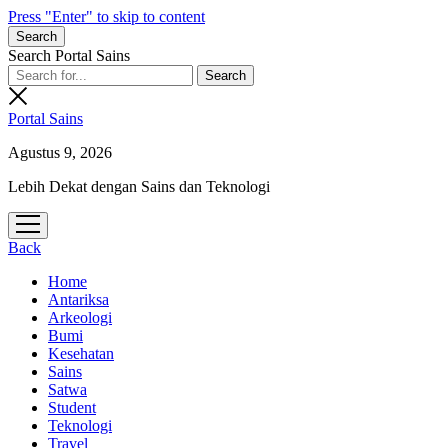
Press "Enter" to skip to content
Search
Search Portal Sains
Portal Sains
Agustus 9, 2026
Lebih Dekat dengan Sains dan Teknologi
open
menu
Back
Home
Antariksa
Arkeologi
Bumi
Kesehatan
Sains
Satwa
Student
Teknologi
Travel