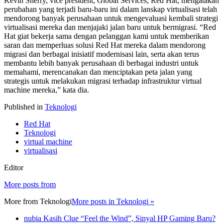
Kevin Sherry, vice president, Global Services, Red Hat, mengatakan
perubahan yang terjadi baru-baru ini dalam lanskap virtualisasi telah
mendorong banyak perusahaan untuk mengevaluasi kembali strategi
virtualisasi mereka dan menjajaki jalan baru untuk bermigrasi. “Red
Hat giat bekerja sama dengan pelanggan kami untuk memberikan
saran dan memperluas solusi Red Hat mereka dalam mendorong
migrasi dan berbagai inisiatif modernisasi lain, serta akan terus
membantu lebih banyak perusahaan di berbagai industri untuk
memahami, merencanakan dan menciptakan peta jalan yang
strategis untuk melakukan migrasi terhadap infrastruktur virtual
machine mereka,” kata dia.
Published in
Teknologi
Red Hat
Teknologi
virtual machine
virtualisasi
Editor
More posts from
More from
Teknologi
More posts in Teknologi »
nubia Kasih Clue “Feel the Wind”, Sinyal HP Gaming Baru?