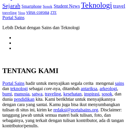
Teknologi
Sejarah
travel
Student News
Smartphone
Sosok
virus corona
traveling
Virus
ZTE
Portal Sains
Lebih Dekat dengan Sains dan Teknologi
TENTANG KAMI
Portal Sains
hadir untuk menyajikan segala cerita mengenai
sains
dan
teknologi
sebagai
core
-nya, ditambah
antariksa
,
arkeologi
,
bumi
,
manusia
,
satwa
,
traveling
,
kesehatan
,
inspirasi
,
sosok
, dan
dunia
pendidikan
kita. Kami berikhtiar untuk menyajikannya
dengan cara yang santai. Kamu juga bisa ikut menyumbangkan
tulisan di situs ini, kirim ke
redaksi@portalsains.org
. Disclaimer:
tanggung jawab untuk semua materi baik tulisan, foto, dan
sebagainya, yang terkait dengan tulisan kontributor, ada di tangan
kontributor/penulis.