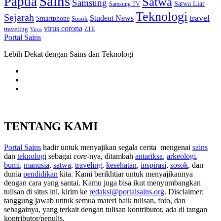
Sains
Papua
Satwa
Samsung
Satwa Liar
Samsung TV
Teknologi
Sejarah
travel
Student News
Smartphone
Sosok
virus corona
traveling
Virus
ZTE
Portal Sains
Lebih Dekat dengan Sains dan Teknologi
TENTANG KAMI
Portal Sains
hadir untuk menyajikan segala cerita mengenai
sains
dan
teknologi
sebagai
core
-nya, ditambah
antariksa
,
arkeologi
,
bumi
,
manusia
,
satwa
,
traveling
,
kesehatan
,
inspirasi
,
sosok
, dan
dunia
pendidikan
kita. Kami berikhtiar untuk menyajikannya
dengan cara yang santai. Kamu juga bisa ikut menyumbangkan
tulisan di situs ini, kirim ke
redaksi@portalsains.org
. Disclaimer:
tanggung jawab untuk semua materi baik tulisan, foto, dan
sebagainya, yang terkait dengan tulisan kontributor, ada di tangan
kontributor/penulis.