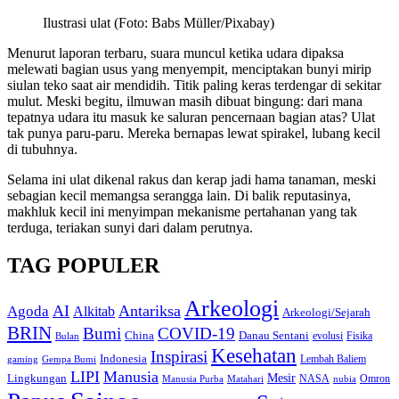
Ilustrasi ulat (Foto: Babs Müller/Pixabay)
Menurut laporan terbaru, suara muncul ketika udara dipaksa
melewati bagian usus yang menyempit, menciptakan bunyi mirip
siulan teko saat air mendidih. Titik paling keras terdengar di sekitar
mulut. Meski begitu, ilmuwan masih dibuat bingung: dari mana
tepatnya udara itu masuk ke saluran pencernaan bagian atas? Ulat
tak punya paru-paru. Mereka bernapas lewat spirakel, lubang kecil
di tubuhnya.
Selama ini ulat dikenal rakus dan kerap jadi hama tanaman, meski
sebagian kecil memangsa serangga lain. Di balik reputasinya,
makhluk kecil ini menyimpan mekanisme pertahanan yang tak
terduga, teriakan sunyi dari dalam perutnya.
TAG POPULER
Arkeologi
AI
Antariksa
Agoda
Alkitab
Arkeologi/Sejarah
BRIN
Bumi
COVID-19
Danau Sentani
China
Fisika
Bulan
evolusi
Kesehatan
Inspirasi
Indonesia
gaming
Lembah Baliem
Gempa Bumi
LIPI
Manusia
Lingkungan
Mesir
Omron
Manusia Purba
Matahari
NASA
nubia