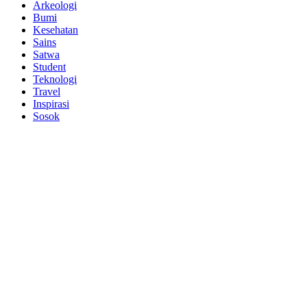
Arkeologi
Bumi
Kesehatan
Sains
Satwa
Student
Teknologi
Travel
Inspirasi
Sosok