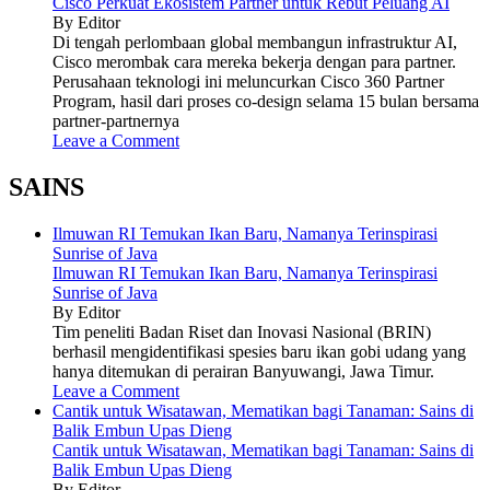
Cisco Perkuat Ekosistem Partner untuk Rebut Peluang AI
By Editor
Di tengah perlombaan global membangun infrastruktur AI,
Cisco merombak cara mereka bekerja dengan para partner.
Perusahaan teknologi ini meluncurkan Cisco 360 Partner
Program, hasil dari proses co-design selama 15 bulan bersama
partner-partnernya
Leave a Comment
SAINS
Ilmuwan RI Temukan Ikan Baru, Namanya Terinspirasi
Sunrise of Java
Ilmuwan RI Temukan Ikan Baru, Namanya Terinspirasi
Sunrise of Java
By Editor
Tim peneliti Badan Riset dan Inovasi Nasional (BRIN)
berhasil mengidentifikasi spesies baru ikan gobi udang yang
hanya ditemukan di perairan Banyuwangi, Jawa Timur.
Leave a Comment
Cantik untuk Wisatawan, Mematikan bagi Tanaman: Sains di
Balik Embun Upas Dieng
Cantik untuk Wisatawan, Mematikan bagi Tanaman: Sains di
Balik Embun Upas Dieng
By Editor