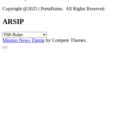
Copyright @2025 | PortalSains. All Rights Reserved
ARSIP
ARSIP
Mission News Theme
by Compete Themes.
Scroll
to
the
top