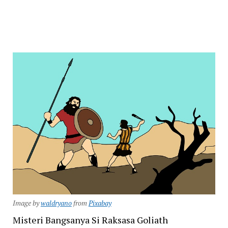
Image by
waldryano
from
Pixabay
Misteri Bangsanya Si Raksasa Goliath