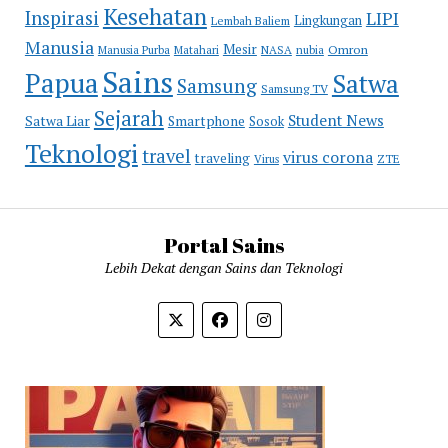
Kesehatan
Inspirasi
LIPI
Lingkungan
Lembah Baliem
Manusia
Mesir
Omron
Manusia Purba
Matahari
NASA
nubia
Sains
Papua
Satwa
Samsung
Samsung TV
Sejarah
Student News
Satwa Liar
Smartphone
Sosok
Teknologi
travel
virus corona
traveling
Virus
ZTE
Portal Sains
Lebih Dekat dengan Sains dan Teknologi