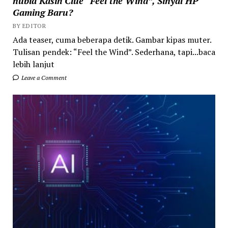
nubia Kasih Clue “Feel the Wind”, Sinyal HP
Gaming Baru?
BY EDITOR
Ada teaser, cuma beberapa detik. Gambar kipas muter.
Tulisan pendek: “Feel the Wind”. Sederhana, tapi...baca
lebih lanjut
Leave a Comment