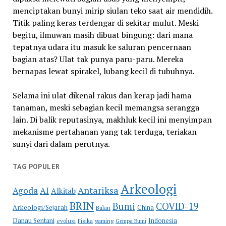
menciptakan bunyi mirip siulan teko saat air mendidih.
Titik paling keras terdengar di sekitar mulut. Meski
begitu, ilmuwan masih dibuat bingung: dari mana
tepatnya udara itu masuk ke saluran pencernaan
bagian atas? Ulat tak punya paru-paru. Mereka
bernapas lewat spirakel, lubang kecil di tubuhnya.
Selama ini ulat dikenal rakus dan kerap jadi hama
tanaman, meski sebagian kecil memangsa serangga
lain. Di balik reputasinya, makhluk kecil ini menyimpan
mekanisme pertahanan yang tak terduga, teriakan
sunyi dari dalam perutnya.
TAG POPULER
Arkeologi
Antariksa
Agoda
AI
Alkitab
BRIN
COVID-19
Bumi
Arkeologi/Sejarah
China
Bulan
Danau Sentani
Indonesia
evolusi
Fisika
gaming
Gempa Bumi