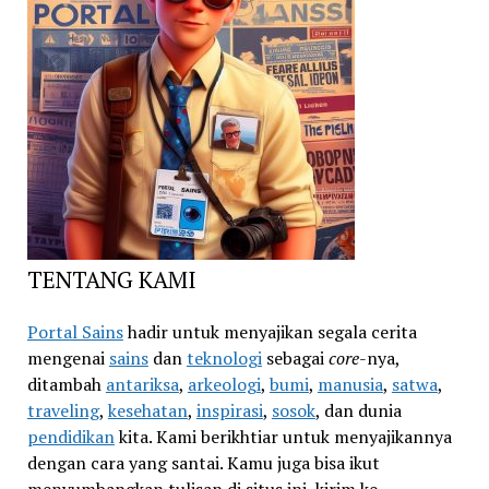
TENTANG KAMI
Portal Sains
hadir untuk menyajikan segala cerita
mengenai
sains
dan
teknologi
sebagai
core
-nya,
ditambah
antariksa
,
arkeologi
,
bumi
,
manusia
,
satwa
,
traveling
,
kesehatan
,
inspirasi
,
sosok
, dan dunia
pendidikan
kita. Kami berikhtiar untuk menyajikannya
dengan cara yang santai. Kamu juga bisa ikut