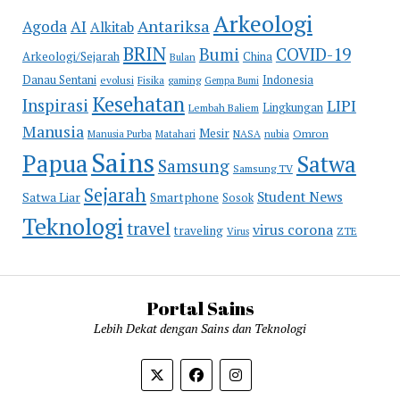
Arkeologi
Antariksa
Agoda
AI
Alkitab
BRIN
COVID-19
Bumi
Arkeologi/Sejarah
China
Bulan
Danau Sentani
Indonesia
evolusi
Fisika
gaming
Gempa Bumi
Kesehatan
Inspirasi
LIPI
Lingkungan
Lembah Baliem
Manusia
Mesir
Omron
Manusia Purba
Matahari
NASA
nubia
Sains
Papua
Satwa
Samsung
Samsung TV
Sejarah
Student News
Satwa Liar
Smartphone
Sosok
Teknologi
travel
virus corona
traveling
Virus
ZTE
Portal Sains
Lebih Dekat dengan Sains dan Teknologi