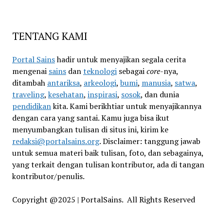
TENTANG KAMI
Portal Sains
hadir untuk menyajikan segala cerita
mengenai
sains
dan
teknologi
sebagai
core
-nya,
ditambah
antariksa
,
arkeologi
,
bumi
,
manusia
,
satwa
,
traveling
,
kesehatan
,
inspirasi
,
sosok
, dan dunia
pendidikan
kita. Kami berikhtiar untuk menyajikannya
dengan cara yang santai. Kamu juga bisa ikut
menyumbangkan tulisan di situs ini, kirim ke
redaksi@portalsains.org
. Disclaimer: tanggung jawab
untuk semua materi baik tulisan, foto, dan sebagainya,
yang terkait dengan tulisan kontributor, ada di tangan
kontributor/penulis.
Copyright @2025 | PortalSains. All Rights Reserved