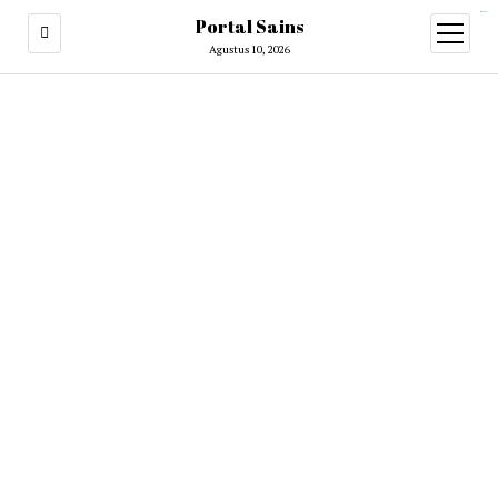
situs slot gacor
Portal Sains
open
menu
Agustus 10, 2026