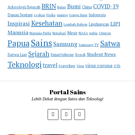
BRIN
COVID-19
Bumi
Arkeologi/Sejarah
China
Bulan
Danau Sentani
Indonesia
evolusi
Fisika
gaming
Gempa Bumi
Kesehatan
Inspirasi
LIPI
Lingkungan
Lembah Baliem
Manusia
Mesir
Omron
Manusia Purba
Matahari
NASA
nubia
Sains
Papua
Satwa
Samsung
Samsung TV
Sejarah
Student News
Satwa Liar
Smartphone
Sosok
Teknologi
travel
virus corona
traveling
Virus
ZTE
Portal Sains
Lebih Dekat dengan Sains dan Teknologi