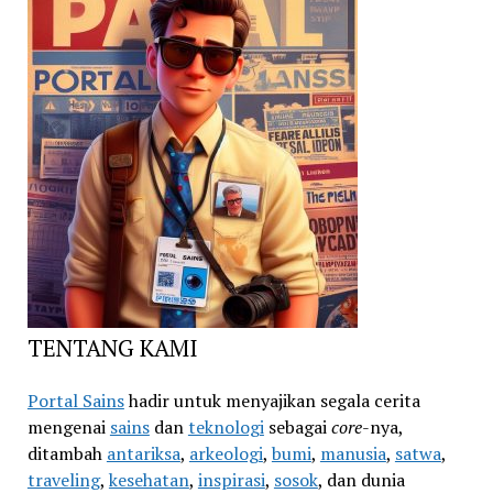
TENTANG KAMI
Portal Sains
hadir untuk menyajikan segala cerita
mengenai
sains
dan
teknologi
sebagai
core
-nya,
ditambah
antariksa
,
arkeologi
,
bumi
,
manusia
,
satwa
,
traveling
,
kesehatan
,
inspirasi
,
sosok
, dan dunia