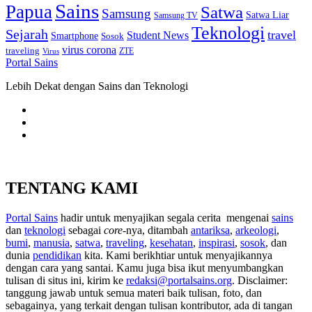
Sains
Papua
Satwa
Samsung
Satwa Liar
Samsung TV
Teknologi
Sejarah
travel
Student News
Smartphone
Sosok
virus corona
traveling
Virus
ZTE
Portal Sains
Lebih Dekat dengan Sains dan Teknologi
TENTANG KAMI
Portal Sains
hadir untuk menyajikan segala cerita mengenai
sains
dan
teknologi
sebagai
core
-nya, ditambah
antariksa
,
arkeologi
,
bumi
,
manusia
,
satwa
,
traveling
,
kesehatan
,
inspirasi
,
sosok
, dan
dunia
pendidikan
kita. Kami berikhtiar untuk menyajikannya
dengan cara yang santai. Kamu juga bisa ikut menyumbangkan
tulisan di situs ini, kirim ke
redaksi@portalsains.org
. Disclaimer:
tanggung jawab untuk semua materi baik tulisan, foto, dan
sebagainya, yang terkait dengan tulisan kontributor, ada di tangan