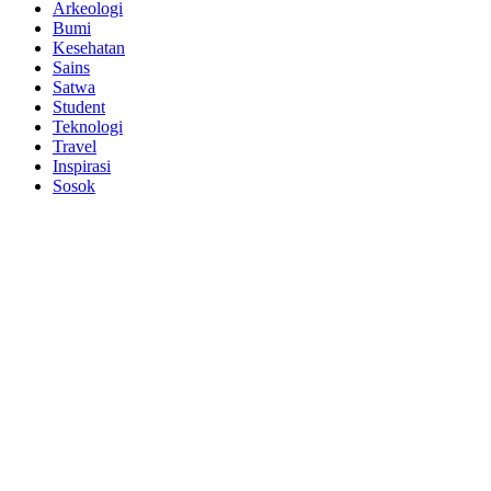
Arkeologi
Bumi
Kesehatan
Sains
Satwa
Student
Teknologi
Travel
Inspirasi
Sosok