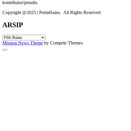
kontributor/penulis.
Copyright @2025 | PortalSains. All Rights Reserved
ARSIP
ARSIP
Mission News Theme
by Compete Themes.
Scroll
to
the
top