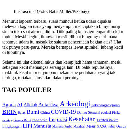
Ilustrasi ulat (Foto: Babs Müller/Pixabay)
Menurut laporan terbaru, suara muncul ketika udara dipaksa
melewati bagian usus yang menyempit, menciptakan bunyi mirip
siulan teko saat air mendidih. Titik paling keras terdengar di sekitar
mulut. Meski begitu, ilmuwan masih dibuat bingung: dari mana
tepatnya udara itu masuk ke saluran pencernaan bagian atas? Ulat
tak punya paru-paru. Mereka bernapas lewat spirakel, lubang kecil
di tubuhnya.
Selama ini ulat dikenal rakus dan kerap jadi hama tanaman, meski
sebagian kecil memangsa serangga lain. Di balik reputasinya,
makhluk kecil ini menyimpan mekanisme pertahanan yang tak
terduga, teriakan sunyi dari dalam perutnya.
TAG POPULER
Arkeologi
AI
Antariksa
Agoda
Alkitab
Arkeologi/Sejarah
BRIN
Bumi
COVID-19
Danau Sentani
China
Fisika
Bulan
evolusi
Kesehatan
Inspirasi
Indonesia
gaming
Lembah Baliem
Gempa Bumi
LIPI
Manusia
Lingkungan
Mesir
Omron
Manusia Purba
Matahari
NASA
nubia