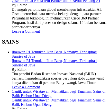
Cisco Perkuat Ekosistem Partner untuk Rebut Peluang AI
By Editor
Di tengah perlombaan global membangun infrastruktur AI,
Cisco merombak cara mereka bekerja dengan para partner.
Perusahaan teknologi ini meluncurkan Cisco 360 Partner
Program, hasil dari proses co-design selama 15 bulan bersama
partner-partnernya
Leave a Comment
SAINS
Ilmuwan RI Temukan Ikan Baru, Namanya Terinspirasi
Sunrise of Java
Ilmuwan RI Temukan Ikan Baru, Namanya Terinspirasi
Sunrise of Java
By Editor
Tim peneliti Badan Riset dan Inovasi Nasional (BRIN)
berhasil mengidentifikasi spesies baru ikan gobi udang yang
hanya ditemukan di perairan Banyuwangi, Jawa Timur.
Leave a Comment
Cantik untuk Wisatawan, Mematikan bagi Tanaman: Sains di
Balik Embun Upas Dieng
Cantik untuk Wisatawan, Mematikan bagi Tanaman: Sains di
Balik Embun Upas Dieng
By Editor