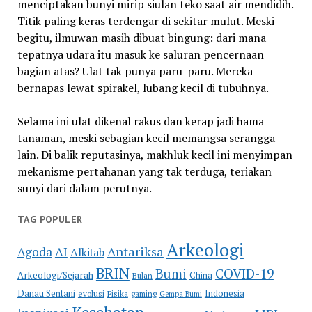
menciptakan bunyi mirip siulan teko saat air mendidih.
Titik paling keras terdengar di sekitar mulut. Meski
begitu, ilmuwan masih dibuat bingung: dari mana
tepatnya udara itu masuk ke saluran pencernaan
bagian atas? Ulat tak punya paru-paru. Mereka
bernapas lewat spirakel, lubang kecil di tubuhnya.
Selama ini ulat dikenal rakus dan kerap jadi hama
tanaman, meski sebagian kecil memangsa serangga
lain. Di balik reputasinya, makhluk kecil ini menyimpan
mekanisme pertahanan yang tak terduga, teriakan
sunyi dari dalam perutnya.
TAG POPULER
Arkeologi
Antariksa
Agoda
AI
Alkitab
BRIN
COVID-19
Bumi
Arkeologi/Sejarah
China
Bulan
Danau Sentani
Indonesia
evolusi
Fisika
gaming
Gempa Bumi