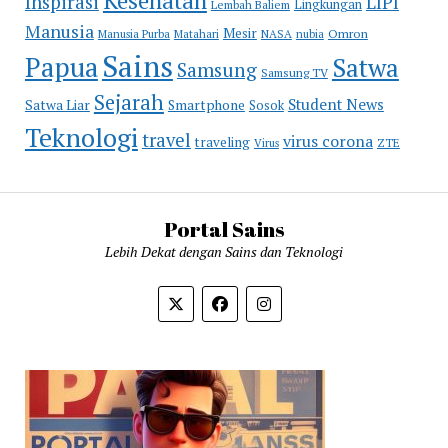
Kesehatan
Inspirasi
LIPI
Lingkungan
Lembah Baliem
Manusia
Mesir
Omron
Manusia Purba
Matahari
NASA
nubia
Sains
Papua
Satwa
Samsung
Samsung TV
Sejarah
Student News
Satwa Liar
Smartphone
Sosok
Teknologi
travel
virus corona
traveling
Virus
ZTE
Portal Sains
Lebih Dekat dengan Sains dan Teknologi